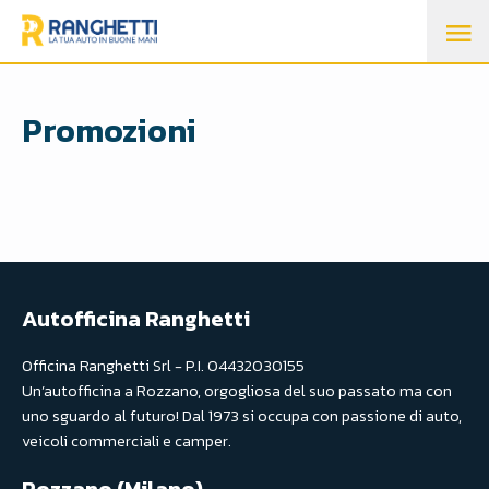
M
P
Promozioni
Autofficina Ranghetti
Officina Ranghetti Srl - P.I. 04432030155
Un’autofficina a Rozzano, orgogliosa del suo passato ma con
uno sguardo al futuro! Dal 1973 si occupa con passione di auto,
veicoli commerciali e camper.