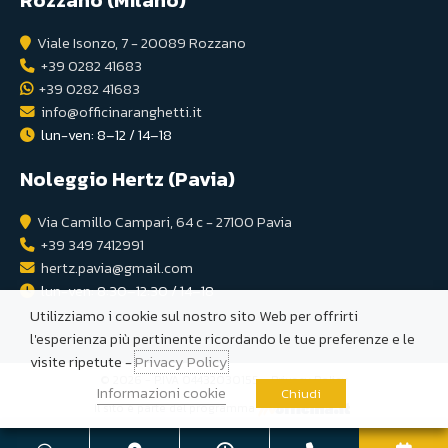
Rozzano (Milano)
Viale Isonzo, 7 - 20089 Rozzano
+39 0282 41683
+39 0282 41683
info@officinaranghetti.it
lun-ven: 8–12 / 14–18
Noleggio Hertz (Pavia)
Via Camillo Campari, 64 c - 27100 Pavia
+39 349 7412991
hertz.pavia@gmail.com
lun-ven: 8:30–12:30 / 14–18
Utilizziamo i cookie sul nostro sito Web per offrirti
l'esperienza più pertinente ricordando le tue preferenze e le
visite ripetute -
Privacy Policy
© 2026 - P.IVA 04432030155 -
Privacy Policy
Informazioni cookie
Chiudi
Il sito è parte del programma